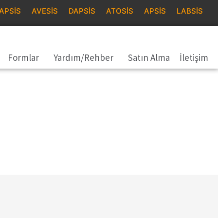
APSİS
AVESİS
DAPSİS
ATOSİS
APSİS
LABSİS
Formlar
Yardım/Rehber
Satın Alma
İletişim